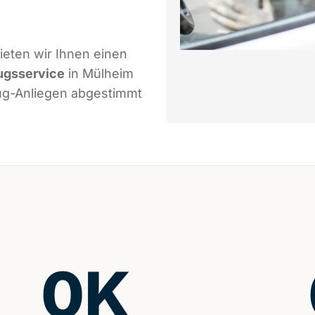
eten wir Ihnen einen
ugsservice
in Mülheim
zug-Anliegen abgestimmt
0
K